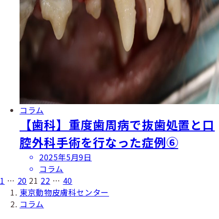
コラム
【歯科】重度歯周病で抜歯処置と口
腔外科手術を行なった症例⑥
投
2025年5月9日
稿
コラム
投
日
1
…
20
21
22
…
40
東京動物皮膚科センター
稿
コラム
の