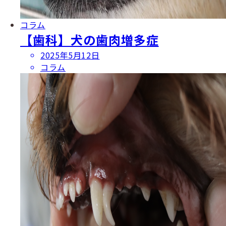
コラム
【歯科】犬の歯肉増多症
投
2025年5月12日
稿
コラム
日