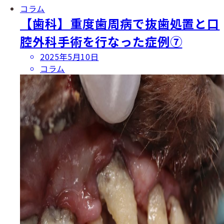
コラム
【歯科】重度歯周病で抜歯処置と口
腔外科手術を行なった症例⑦
投
2025年5月10日
稿
コラム
日