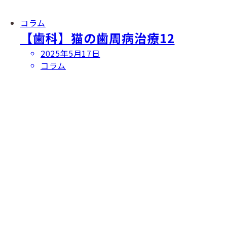
コラム
【歯科】猫の歯周病治療12
投
2025年5月17日
稿
コラム
日