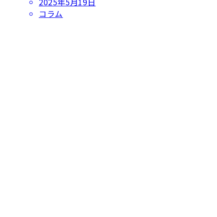
投
2025年5月19日
稿
コラム
日