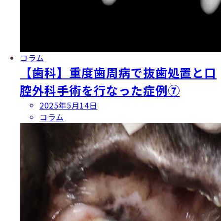
コラム
【歯科】重度歯周病で抜歯処置と口
腔外科手術を行なった症例⑦
投
2025年5月14日
稿
コラム
日