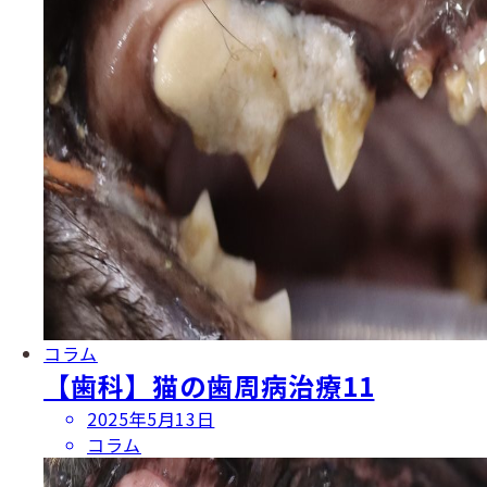
コラム
【歯科】猫の歯周病治療11
投
2025年5月13日
稿
コラム
日