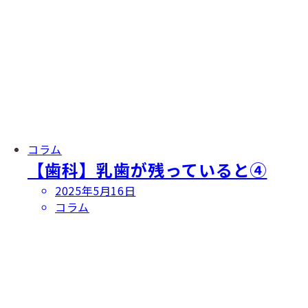
コラム
【歯科】乳歯が残っていると④
投
2025年5月16日
稿
コラム
日