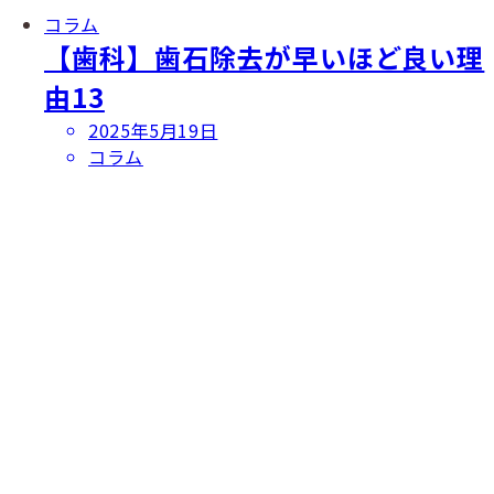
コラム
【歯科】歯石除去が早いほど良い理
由13
投
2025年5月19日
稿
コラム
日