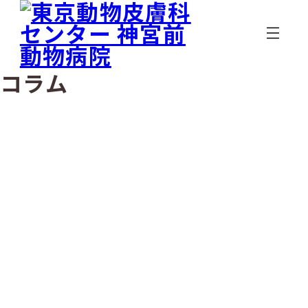
メ
イ
ン
コ
ン
コラム
テ
ン
ツ
へ
移
動