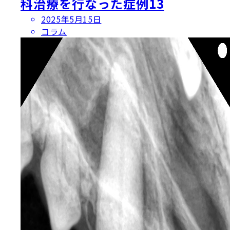
科治療を行なった症例13
投
2025年5月15日
稿
コラム
日