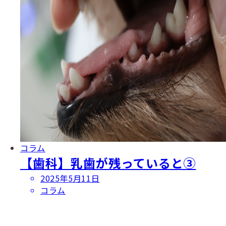
コラム
【歯科】乳歯が残っていると③
投
2025年5月11日
稿
コラム
日