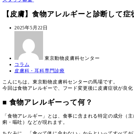
【皮膚】食物アレルギーと診断して症
投
2025年5月22日
稿
著
日
者
東京動物皮膚科センター
カ
コラム
テ
カ
皮膚科・耳科専門診療
ゴ
テ
こんにちは。東京動物皮膚科センターの馬場です。
リ
ゴ
今回は食物アレルギーで、フード変更後に皮膚症状が良化
ー
リ
ー
■ 食物アレルギーって何？
「食物アレルギー」とは、食事に含まれる特定の成分（主
痢・嘔吐）などが現れます。
ちなみに、「食べて体に合わない」からといってすべてが