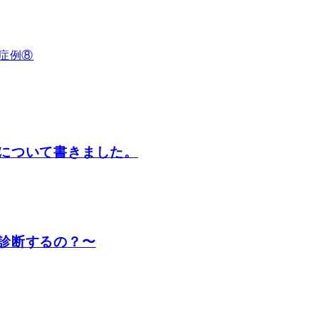
症例⑧
について書きました。
診断するの？〜