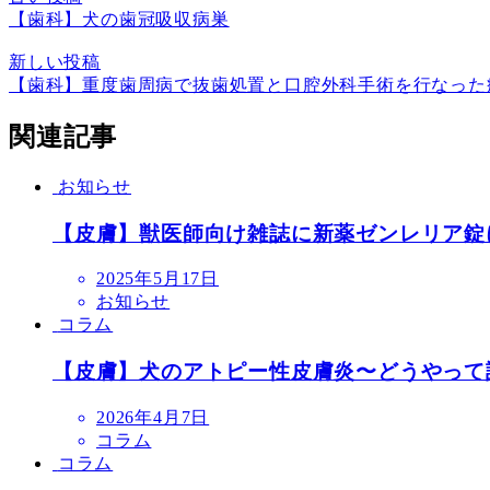
【歯科】犬の歯冠吸収病巣
新しい投稿
【歯科】重度歯周病で抜歯処置と口腔外科手術を行なった
関連記事
お知らせ
【皮膚】獣医師向け雑誌に新薬ゼンレリア錠
投
2025年5月17日
稿
お知らせ
日
コラム
【皮膚】犬のアトピー性皮膚炎〜どうやって
投
2026年4月7日
稿
コラム
日
コラム