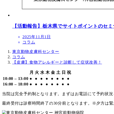
【活動報告】栃木県でサイトポイントのセミ
投
2025年11月1日
稿
コラム
日
東京動物皮膚科センター
コラム
【皮膚】食物アレルギーと診断して症状改善！
月
火
水
木
金
土
日
祝
10:00 – 13:00
●
●
●
●
●
●
●
●
16:00 – 18:00
●
●
●
●
●
●
●
●
当院は完全予約制となります。まずはお電話にて予約状況
最終受付は診察時間終了の30分前となります。※夕方は