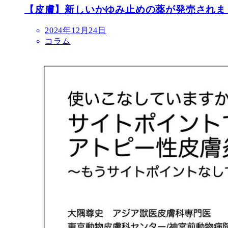
【皮膚】新しいかゆみ止めの薬が発売されま
投
2024年12月24日
稿
コラム
日