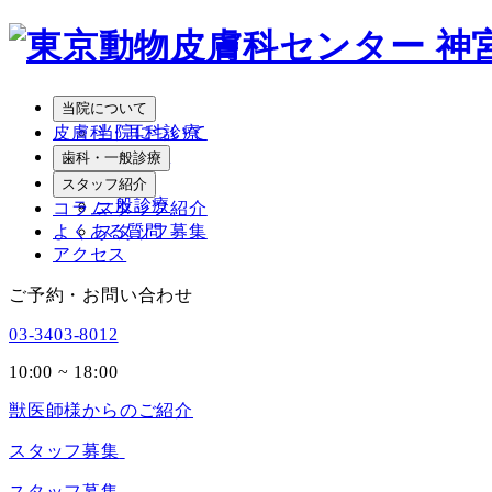
メ
イ
ン
コ
当院について
ン
皮膚科・耳科診療
当院について
テ
院長紹介
歯科・一般診療
ン
歯科
スタッフ紹介
ツ
一般診療
コラム
スタッフ紹介
へ
よくある質問
スタッフ募集
移
アクセス
動
ご予約・お問い合わせ
03-3403-8012
10:00 ~ 18:00
獣医師様からのご紹介
スタッフ募集
スタッフ募集