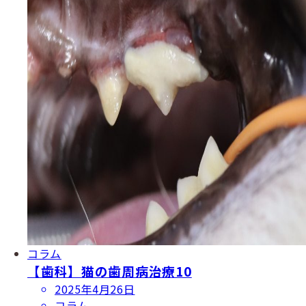
コラム
【歯科】猫の歯周病治療10
投
2025年4月26日
稿
コラム