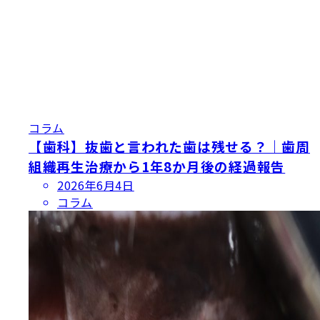
コラム
【歯科】抜歯と言われた歯は残せる？｜歯周
組織再生治療から1年8か月後の経過報告
投
2026年6月4日
稿
コラム
日