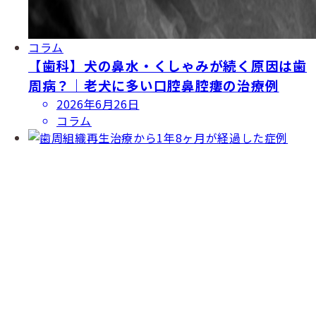
コラム
【歯科】犬の鼻水・くしゃみが続く原因は歯
周病？｜老犬に多い口腔鼻腔瘻の治療例
投
2026年6月26日
稿
コラム
日