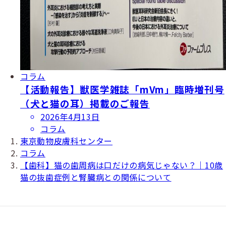
コラム
【活動報告】獣医学雑誌「mVm」臨時増刊号
（犬と猫の耳）掲載のご報告
投
2026年4月13日
稿
コラム
日
東京動物皮膚科センター
コラム
【歯科】猫の歯周病は口だけの病気じゃない？｜10歳
猫の抜歯症例と腎臓病との関係について