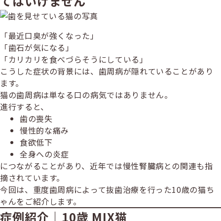
てはいけません
ー
リ
ー
「最近口臭が強くなった」
「歯石が気になる」
「カリカリを食べづらそうにしている」
こうした症状の背景には、歯周病が隠れていることがあり
ます。
猫の歯周病は単なる口の病気ではありません。
進行すると、
歯の喪失
慢性的な痛み
食欲低下
全身への炎症
につながることがあり、近年では慢性腎臓病との関連も指
摘されています。
今回は、重度歯周病によって抜歯治療を行った10歳の猫ち
ゃんをご紹介します。
症例紹介｜10歳 MIX猫