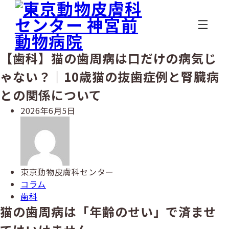
メ
イ
ン
コ
ン
【歯科】猫の歯周病は口だけの病気じ
テ
ゃない？｜10歳猫の抜歯症例と腎臓病
ン
ツ
との関係について
へ
投
2026年6月5日
移
稿
著
動
日
者
東京動物皮膚科センター
カ
コラム
テ
カ
歯科
ゴ
テ
猫の歯周病は「年齢のせい」で済ませ
リ
ゴ