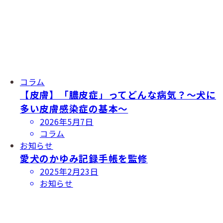
コラム
【皮膚】「膿皮症」ってどんな病気？〜犬に
多い皮膚感染症の基本〜
投
2026年5月7日
稿
コラム
日
お知らせ
愛犬のかゆみ記録手帳を監修
投
2025年2月23日
稿
お知らせ
日