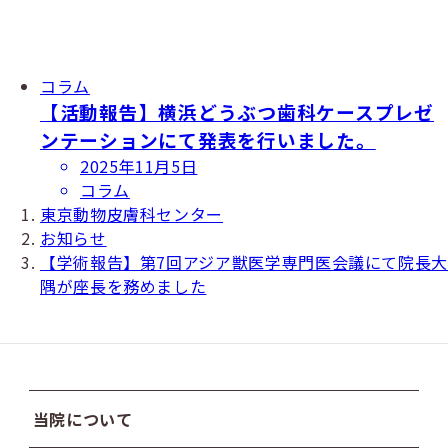
コラム
【活動報告】横浜どうぶつ歯科ケースプレゼ
ンテーションにて発表を行いました。
投
2025年11月5日
稿
コラム
日
東京動物皮膚科センター
お知らせ
【学術報告】第7回アジア獣医学専門医会議にて院長
隅が座長を務めました
当院について