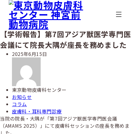
メ
イ
ン
コ
ン
【学術報告】第7回アジア獣医学専門医
テ
会議にて院長大隅が座長を務めました
ン
ツ
投
2025年6月15日
へ
稿
著
移
日
者
動
東京動物皮膚科センター
カ
お知らせ
テ
カ
コラム
ゴ
テ
カ
皮膚科・耳科専門診療
リ
ゴ
テ
当院の院長・大隅が「第7回アジア獣医学専門医会議
ー
リ
ゴ
（AMAMS 2025）」にて皮膚科セッションの座長を務めま
ー
リ
した。