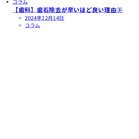
コラム
【歯科】歯石除去が早いほど良い理由③
投
2024年12月14日
稿
コラム
日