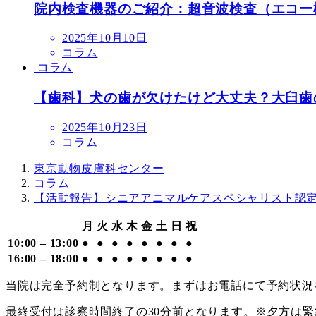
院内検査機器のご紹介：超音波検査（エコー
投
2025年10月10日
稿
コラム
日
コラム
【歯科】犬の歯が欠けたけど大丈夫？大臼歯
投
2025年10月23日
稿
コラム
日
東京動物皮膚科センター
コラム
【活動報告】シニアアニマルケアスペシャリスト認
月
火
水
木
金
土
日
祝
10:00 – 13:00
●
●
●
●
●
●
●
●
16:00 – 18:00
●
●
●
●
●
●
●
●
当院は完全予約制となります。まずはお電話にて予約状況
最終受付は診察時間終了の30分前となります。※夕方は