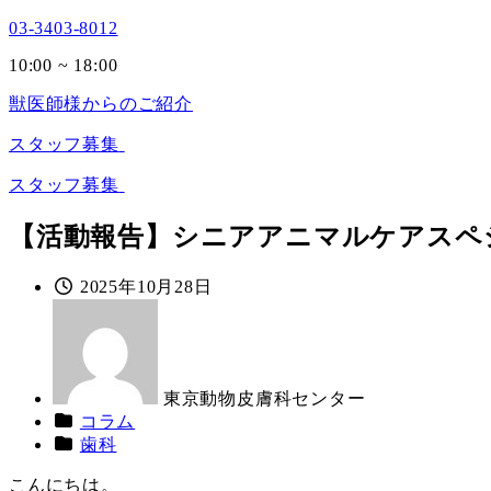
03-3403-8012
10:00 ~ 18:00
獣医師様からのご紹介
スタッフ募集
スタッフ募集
【活動報告】シニアアニマルケアスペ
投
2025年10月28日
著
稿
者
日
東京動物皮膚科センター
カ
コラム
テ
カ
歯科
ゴ
テ
こんにちは。
リ
ゴ