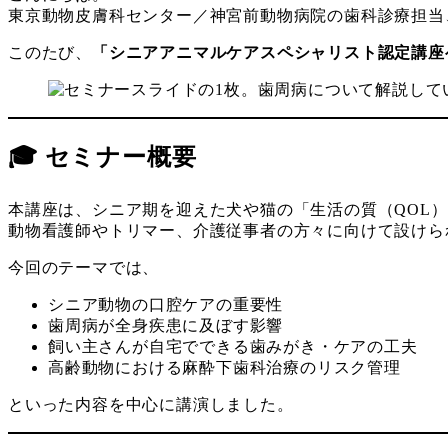
東京動物皮膚科センター／神宮前動物病院の歯科診療担当
ー
リ
ー
このたび、
「シニアアニマルケアスペシャリスト認定講座ベ
🎓 セミナー概要
本講座は、シニア期を迎えた犬や猫の「生活の質（QOL
動物看護師やトリマー、介護従事者の方々に向けて設けら
今回のテーマでは、
シニア動物の口腔ケアの重要性
歯周病が全身疾患に及ぼす影響
飼い主さんが自宅でできる歯みがき・ケアの工夫
高齢動物における麻酔下歯科治療のリスク管理
といった内容を中心に講演しました。