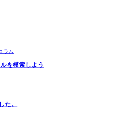
コラム
ールを模索しよう
した。