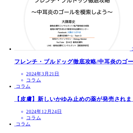
フレンチ・ブルドッグ徹底攻略/中耳炎のゴ
投
2024年3月21日
稿
コラム
日
コラム
【皮膚】新しいかゆみ止めの薬が発売されま
投
2024年12月24日
稿
コラム
日
コラム