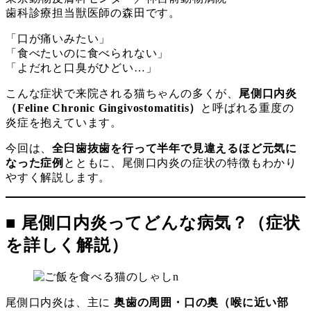
ー
リ
歯科診療担当獣医師の森田です。
ー
「口が痛いみたい」
「食べたいのに食べられない」
「よだれと口臭がひどい…」
こんな症状で来院される猫ちゃんの多くが、
尾側口内炎
（Feline Chronic Gingivostomatitis）
と呼ばれる重度の
炎症を抱えています。
今回は、
全臼歯抜歯を行って半年で見違えるほど元気に
なった症例
とともに、尾側口内炎の症状の特徴もわかり
やすく解説します。
■ 尾側口内炎ってどんな病気？（症状
を詳しく解説）
尾側口内炎は、主に
奥歯の周囲・口の奥（喉に近い部