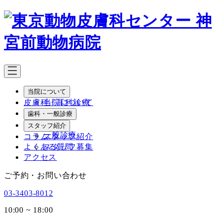
メ
イ
ン
コ
ン
テ
ン
ツ
当院について
へ
皮膚科・耳科診療
当院について
移
院長紹介
歯科・一般診療
動
歯科
スタッフ紹介
一般診療
コラム
スタッフ紹介
よくある質問
スタッフ募集
アクセス
ご予約・お問い合わせ
03-3403-8012
10:00 ~ 18:00