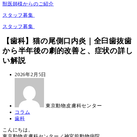
獣医師様からのご紹介
スタッフ募集
スタッフ募集
【歯科】猫の尾側口内炎｜全臼歯抜歯
から半年後の劇的改善と、症状の詳し
い解説
投
2026年2月5日
稿
著
日
者
東京動物皮膚科センター
カ
コラム
テ
カ
歯科
ゴ
テ
こんにちは。
リ
ゴ
東京動物皮膚科センター／神宮前動物病院