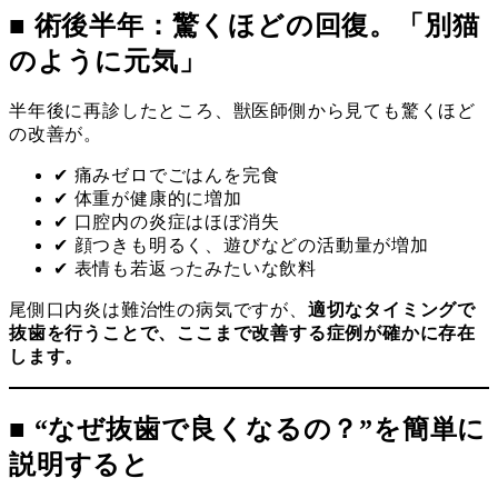
■ 術後半年：驚くほどの回復。「別猫
のように元気」
半年後に再診したところ、獣医師側から見ても驚くほど
の改善が。
✔ 痛みゼロでごはんを完食
✔ 体重が健康的に増加
✔ 口腔内の炎症はほぼ消失
✔ 顔つきも明るく、遊びなどの活動量が増加
✔ 表情も若返ったみたいな飲料
尾側口内炎は難治性の病気ですが、
適切なタイミングで
抜歯を行うことで、ここまで改善する症例が確かに存在
します。
■ “なぜ抜歯で良くなるの？”を簡単に
説明すると