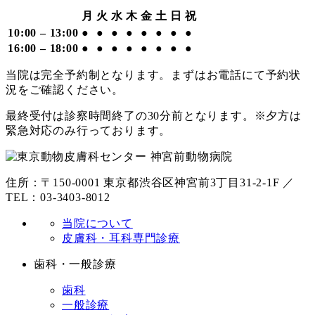
月
火
水
木
金
土
日
祝
10:00 – 13:00
●
●
●
●
●
●
●
●
16:00 – 18:00
●
●
●
●
●
●
●
●
当院は完全予約制となります。まずはお電話にて予約状
況をご確認ください。
最終受付は診察時間終了の30分前となります。※夕方は
緊急対応のみ行っております。
住所：〒150-0001 東京都渋谷区神宮前3丁目31-2-1F ／
TEL：03-3403-8012
当院について
皮膚科・耳科専門診療
歯科・一般診療
歯科
一般診療