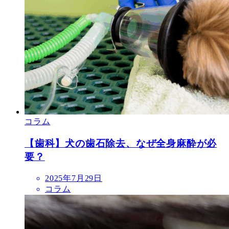
コラム
【歯科】犬の歯石除去、なぜ全身麻酔が必
要？
投
2025年7月29日
稿
コラム
日