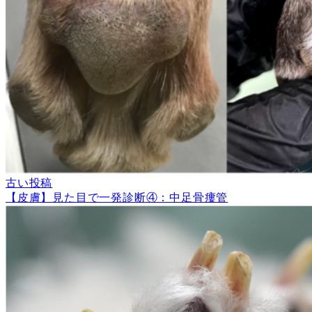
古い投稿
【皮膚】見た目で一発診断④：中足骨瘻管