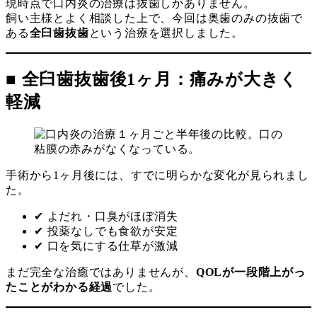
現時点で口内炎の治療は抜歯しかありません。
飼い主様とよく相談した上で、今回は奥歯のみの抜歯で
ある
全臼歯抜歯
という治療を選択しました。
■ 全臼歯抜歯後1ヶ月：痛みが大きく
軽減
手術から1ヶ月後には、すでに明らかな変化が見られまし
た。
✔ よだれ・口臭がほぼ消失
✔ 投薬なしでも食欲が安定
✔ 口を気にする仕草が激減
まだ完全な治癒ではありませんが、
QOLが一段階上がっ
たことがわかる経過
でした。