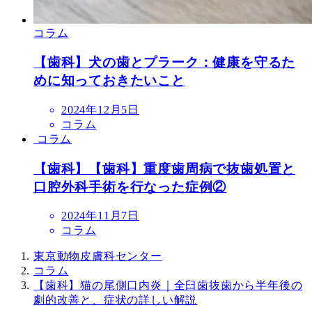
コラム
【歯科】犬の歯とプラーク：健康を守るた
めに知っておきたいこと
投
2024年12月5日
稿
コラム
日
コラム
【歯科】【歯科】重度歯周病で抜歯処置と
口腔外科手術を行なった症例②
投
2024年11月7日
稿
コラム
日
東京動物皮膚科センター
コラム
【歯科】猫の尾側口内炎｜全臼歯抜歯から半年後の
劇的改善と、症状の詳しい解説