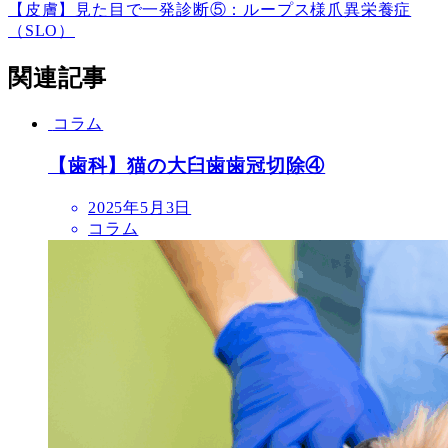
【皮膚】見た目で一発診断⑤：ループス様爪異栄養症
（SLO）
関連記事
コラム
【歯科】猫の大臼歯歯冠切除④
投
2025年5月3日
稿
コラム
日