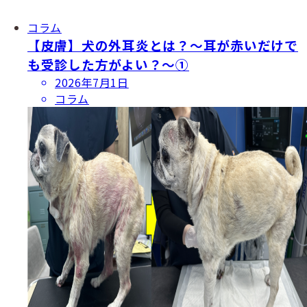
コラム
【皮膚】犬の外耳炎とは？〜耳が赤いだけで
も受診した方がよい？〜①
投
2026年7月1日
稿
コラム
日