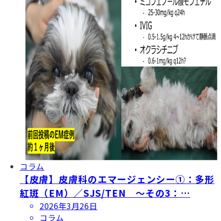
コラム
【皮膚】皮膚科のエマージェンシー①：多形
紅斑（EM）／SJS/TEN 〜その3：…
投
2026年3月26日
稿
コラム