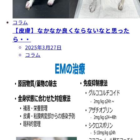
コラム
【皮膚】なかなか良くならないなと思った
ら・・
投
2025年3月27日
稿
コラム
日