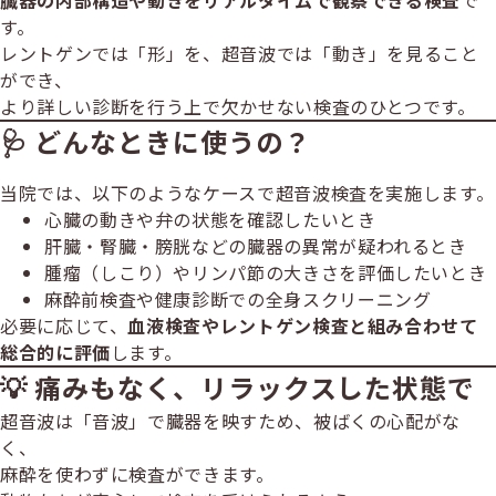
臓器の内部構造や動きをリアルタイムで観察できる検査
で
す。
レントゲンでは「形」を、超音波では「動き」を見ること
ができ、
より詳しい診断を行う上で欠かせない検査のひとつです。
🩺 どんなときに使うの？
当院では、以下のようなケースで超音波検査を実施します。
心臓の動きや弁の状態を確認したいとき
肝臓・腎臓・膀胱などの臓器の異常が疑われるとき
腫瘤（しこり）やリンパ節の大きさを評価したいとき
麻酔前検査や健康診断での全身スクリーニング
必要に応じて、
血液検査やレントゲン検査と組み合わせて
総合的に評価
します。
💡 痛みもなく、リラックスした状態で
超音波は「音波」で臓器を映すため、被ばくの心配がな
く、
麻酔を使わずに検査ができます。