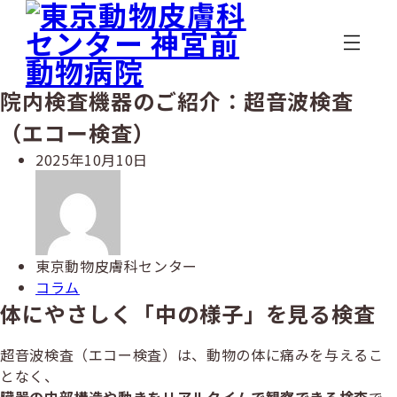
メ
イ
ン
コ
ン
院内検査機器のご紹介：超音波検査
テ
（エコー検査）
ン
ツ
投
2025年10月10日
へ
稿
著
移
日
者
動
東京動物皮膚科センター
カ
コラム
テ
体にやさしく「中の様子」を見る検査
ゴ
リ
超音波検査（エコー検査）は、動物の体に痛みを与えるこ
ー
となく、