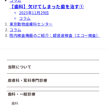
コラム
【歯科】欠けてしまった歯を治す①
投
2023年11月29日
稿
コラム
日
東京動物皮膚科センター
コラム
院内検査機器のご紹介：超音波検査（エコー検査）
当院について
皮膚科・耳科専門診療
歯科・一般診療
歯科