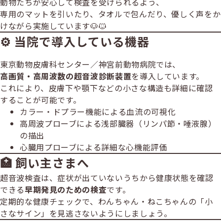
動物たちが安心して検査を受けられるよう、
専用のマットを引いたり、タオルで包んだり、優しく声をか
けながら実施しています🐶🐱
⚙️ 当院で導入している機器
東京動物皮膚科センター／神宮前動物病院では、
高画質・高周波数の超音波診断装置
を導入しています。
これにより、皮膚下や顎下などの小さな構造も詳細に確認
することが可能です。
カラー・ドプラー機能による血流の可視化
高周波プローブによる浅部臓器（リンパ節・唾液腺）
の描出
心臓用プローブによる詳細な心機能評価
🏥 飼い主さまへ
超音波検査は、症状が出ていないうちから健康状態を確認
できる
早期発見のための検査
です。
定期的な健康チェックで、わんちゃん・ねこちゃんの「小
さなサイン」を見逃さないようにしましょう。