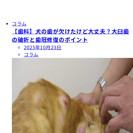
コラム
【歯科】犬の歯が欠けたけど大丈夫？大臼歯
の破折と歯冠修復のポイント
投
2025年10月23日
稿
コラム
日