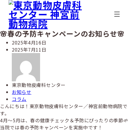
メ
イ
ン
コ
ン
🌸春の予防キャンペーンのお知らせ🌸
テ
投
2025年4月16日
ン
稿
更
2025年7月11日
ツ
日
新
著
へ
日
者
移
動
東京動物皮膚科センター
カ
お知らせ
テ
カ
コラム
ゴ
テ
こんにちは！東京動物皮膚科センター／神宮前動物病院で
リ
ゴ
す。
ー
リ
4月〜5月は、春の健康チェック＆予防にぴったりの季節🌱
ー
当院では春の予防キャンペーンを実施中です！