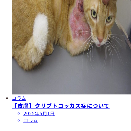
コラム
【皮膚】クリプトコッカス症について
投
2025年5月1日
稿
コラム
日