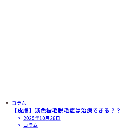
コラム
【皮膚】淡色被毛脱毛症は治療できる？？
投
2025年10月28日
稿
コラム