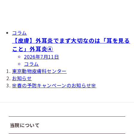
コラム
【皮膚】外耳炎でまず大切なのは「耳を見る
こと」外耳炎④
投
2026年7月11日
稿
コラム
日
東京動物皮膚科センター
お知らせ
🌸春の予防キャンペーンのお知らせ🌸
当院について