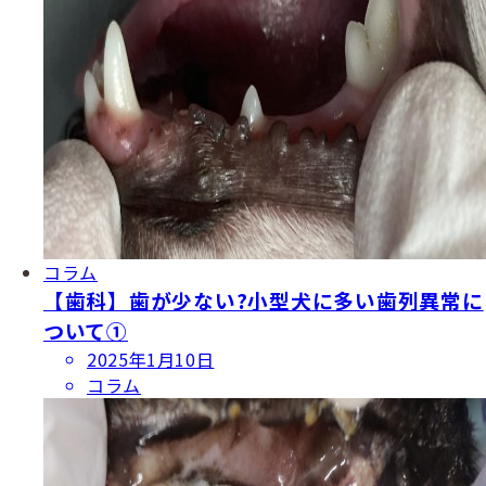
コラム
【歯科】歯が少ない?小型犬に多い歯列異常に
ついて①
投
2025年1月10日
稿
コラム
日