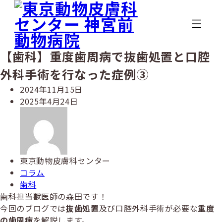
メ
イ
ン
コ
ン
【歯科】重度歯周病で抜歯処置と口腔
テ
外科手術を行なった症例③
ン
ツ
投
2024年11月15日
へ
稿
更
2025年4月24日
移
日
新
著
動
日
者
東京動物皮膚科センター
カ
コラム
テ
カ
歯科
ゴ
テ
歯科担当獣医師の森田です！
リ
ゴ
今回のブログでは
抜歯処置
及び口腔外科手術が必要な
重度
ー
リ
の歯周病
を解説します。