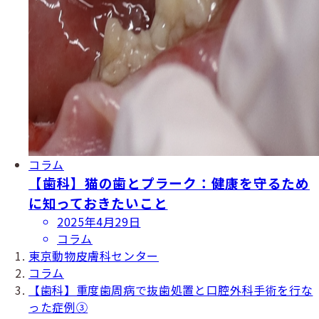
コラム
【歯科】猫の歯とプラーク：健康を守るため
に知っておきたいこと
投
2025年4月29日
稿
コラム
日
東京動物皮膚科センター
コラム
【歯科】重度歯周病で抜歯処置と口腔外科手術を行な
った症例③