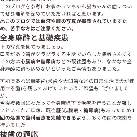
ー
このブログを参考にお家のワンちゃん猫ちゃんの歯につい
てぜひ理解を深めていただければと思います。
⚠️このブログでは血液や膿の写真が掲載されていますた
め、苦手な方はご注意ください。
全身麻酔と基礎疾患
下の写真を見てみましょう。
口臭があり歯がグラグラする主訴でいらした患者さんです。
この方は
心臓病や糖尿病
などの既往歴もあり、なかなか全
身麻酔に踏み込めないといったご事情もありました。
可能であれば機能歯(犬歯や大臼歯などの日常生活で犬が使
用する歯)を残してあげたいというご希望もございました
が、
今後複数回にわたって全身麻酔下で治療を行うことが難し
いといったご年齢、既往歴(心臓病・糖尿病)もあったため
１
回の処置で歯科治療を完結できるよう
、多くの歯の抜歯を
行いました。
抜歯の適応