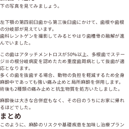
下の写真を見てみましょう。
左下顎の第四前臼歯から第三後臼歯にかけて、歯根や歯根
の分岐部が見えています。
歯科レントゲンを撮影してみるとやはり歯槽骨の融解が進
んでいました。
この歯はアタッチメントロスが50%以上、多根歯でステー
ジⅢの根分岐病変を認めたため重度歯周病として抜歯が適
応となります。
多くの歯を抜歯する場合、動物の負担を軽減するため全身
麻酔中であっても強い痛み止めと局所麻酔を併用します。
術後も2種類の痛み止めと抗生物質を処方いたしました。
麻酔後は大きな合併症もなく、その日のうちにお家に帰れ
るほどでした。
まとめ
このように、麻酔のリスクや基礎疾患を加味し治療プラン