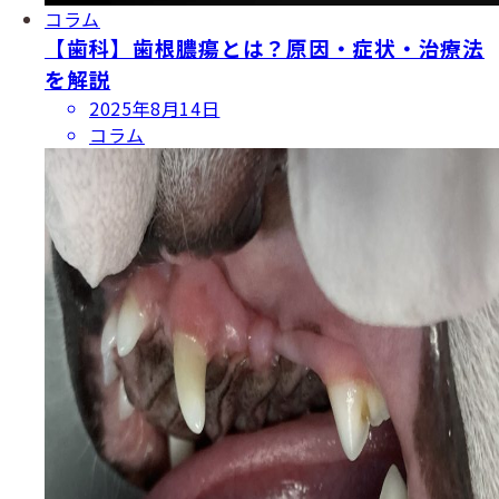
コラム
【歯科】歯根膿瘍とは？原因・症状・治療法
を解説
投
2025年8月14日
稿
コラム
日