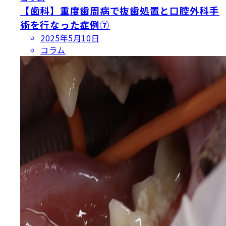
【歯科】重度歯周病で抜歯処置と口腔外科手
術を行なった症例⑦
投
2025年5月10日
稿
コラム
日