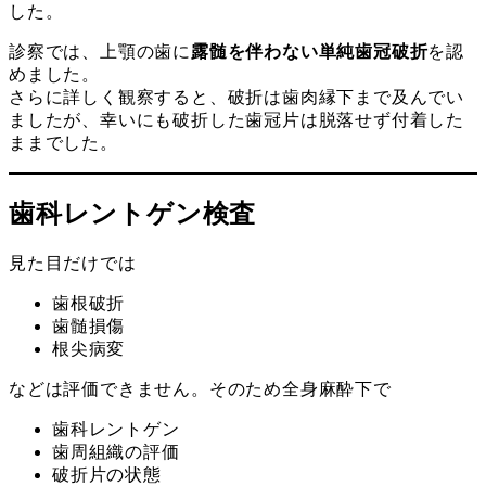
した。
診察では、上顎の歯に
露髄を伴わない単純歯冠破折
を認
めました。
さらに詳しく観察すると、破折は歯肉縁下まで及んでい
ましたが、幸いにも破折した歯冠片は脱落せず付着した
ままでした。
歯科レントゲン検査
見た目だけでは
歯根破折
歯髄損傷
根尖病変
などは評価できません。そのため全身麻酔下で
歯科レントゲン
歯周組織の評価
破折片の状態