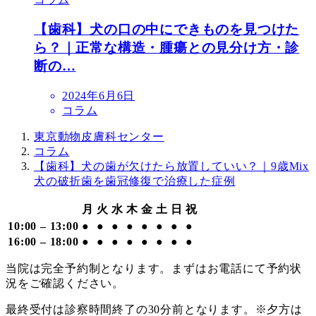
【歯科】犬の口の中にできものを見つけた
ら？｜正常な構造・腫瘍との見分け方・診
断の…
投
2024年6月6日
稿
コラム
日
東京動物皮膚科センター
コラム
【歯科】犬の歯が欠けたら放置していい？｜9歳Mix
犬の破折歯を歯冠修復で治療した症例
月
火
水
木
金
土
日
祝
10:00 – 13:00
●
●
●
●
●
●
●
●
16:00 – 18:00
●
●
●
●
●
●
●
●
当院は完全予約制となります。まずはお電話にて予約状
況をご確認ください。
最終受付は診察時間終了の30分前となります。※夕方は