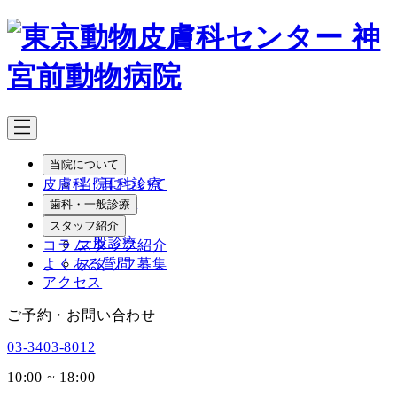
メ
イ
ン
コ
ン
テ
ン
ツ
当院について
へ
皮膚科・耳科診療
当院について
移
院長紹介
歯科・一般診療
動
歯科
スタッフ紹介
一般診療
コラム
スタッフ紹介
よくある質問
スタッフ募集
アクセス
ご予約・お問い合わせ
03-3403-8012
10:00 ~ 18:00