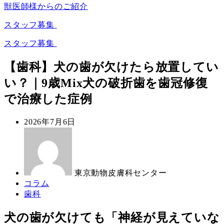
獣医師様からのご紹介
スタッフ募集
スタッフ募集
【歯科】犬の歯が欠けたら放置してい
い？｜9歳Mix犬の破折歯を歯冠修復
で治療した症例
投
2026年7月6日
稿
著
日
者
東京動物皮膚科センター
カ
コラム
テ
カ
歯科
ゴ
テ
リ
ゴ
犬の歯が欠けても「神経が見えていな