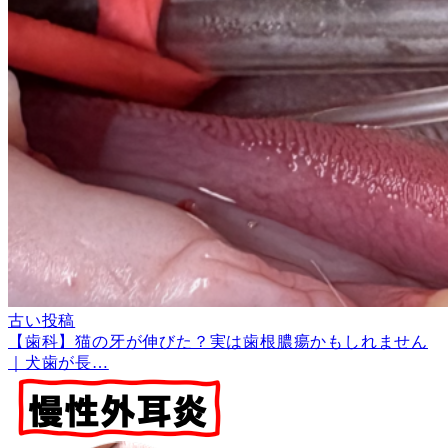
古い投稿
【歯科】猫の牙が伸びた？実は歯根膿瘍かもしれません
｜犬歯が長…