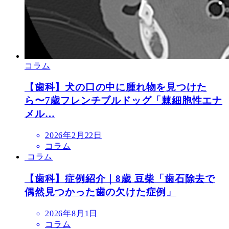
コラム
【歯科】犬の口の中に腫れ物を見つけた
ら〜7歳フレンチブルドッグ「棘細胞性エナ
メル…
投
2026年2月22日
稿
コラム
日
コラム
【歯科】症例紹介｜8歳 豆柴「歯石除去で
偶然見つかった歯の欠けた症例」
投
2026年8月1日
稿
コラム