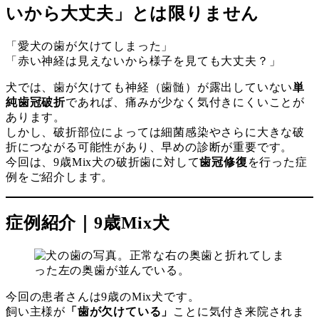
ー
リ
いから大丈夫」とは限りません
ー
「愛犬の歯が欠けてしまった」
「赤い神経は見えないから様子を見ても大丈夫？」
犬では、歯が欠けても神経（歯髄）が露出していない
単
純歯冠破折
であれば、痛みが少なく気付きにくいことが
あります。
しかし、破折部位によっては細菌感染やさらに大きな破
折につながる可能性があり、早めの診断が重要です。
今回は、9歳Mix犬の破折歯に対して
歯冠修復
を行った症
例をご紹介します。
症例紹介｜9歳Mix犬
今回の患者さんは9歳のMix犬です。
飼い主様が
「歯が欠けている」
ことに気付き来院されま