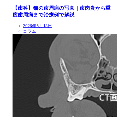
【歯科】猫の歯周病の写真｜歯肉炎から重
度歯周病まで治療例で解説
投
2026年6月18日
稿
コラム
日