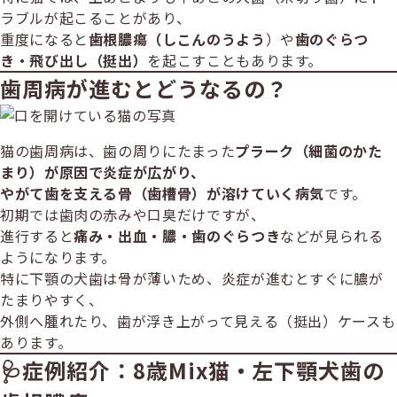
ラブルが起こることがあり、
重度になると
歯根膿瘍（しこんのうよう
）や
歯のぐらつ
き・飛び出し（挺出）
を起こすこともあります。
歯周病が進むとどうなるの？
猫の歯周病は、歯の周りにたまった
プラーク（細菌のかた
まり）が原因で炎症が広がり、
やがて歯を支える骨（歯槽骨）が溶けていく病気
です。
初期では歯肉の赤みや口臭だけですが、
進行すると
痛み・出血・膿・歯のぐらつき
などが見られる
ようになります。
特に下顎の犬歯は骨が薄いため、炎症が進むとすぐに膿が
たまりやすく、
外側へ腫れたり、歯が浮き上がって見える（挺出）ケースも
あります。
🩺症例紹介：8歳Mix猫・左下顎犬歯の