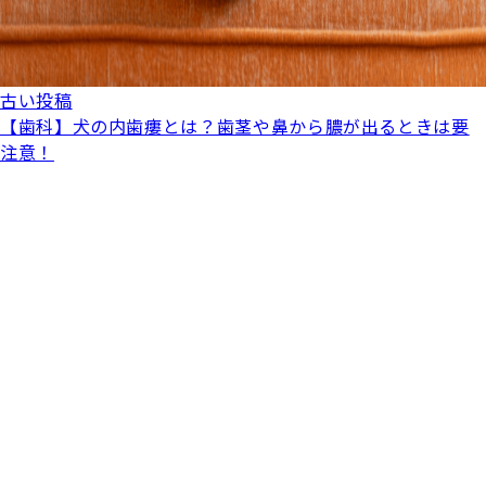
古い投稿
【歯科】犬の内歯瘻とは？歯茎や鼻から膿が出るときは要
注意！