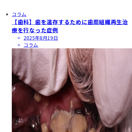
コラム
【歯科】歯を温存するために歯周組織再生治
療を行なった症例
投
2025年8月19日
稿
コラム
日