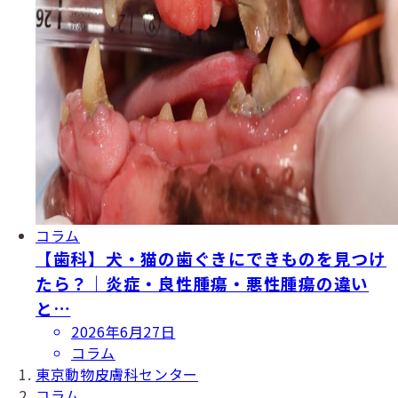
コラム
【歯科】犬・猫の歯ぐきにできものを見つけ
たら？｜炎症・良性腫瘍・悪性腫瘍の違い
と…
投
2026年6月27日
稿
コラム
日
東京動物皮膚科センター
コラム