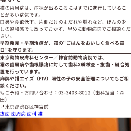
猫の歯周病は、症状が出るころにはすでに進行しているこ
とが多い病気です。
口臭や食欲低下、片側だけのよだれや腫れなど、ほんの少
しの違和感でも放っておかず、早めに動物病院でご相談くだ
さい。
早期発見・早期治療が、猫の“ごはんをおいしく食べる毎
日”を守ります。
東京動物皮膚科センター／神宮前動物病院では、
猫の歯周病や歯根膿瘍に対して歯科X線検査・抜歯・縫合処
置を行っています。
麻酔や猫エイズ（FIV）陽性の子の安全管理についてもご相
談ください。
📞ご予約・お問い合わせ：03-3403-8012（歯科担当：森
田）
📍東京都渋谷区神宮前
抜歯
歯周病
歯科
猫