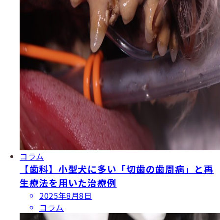
コラム
【歯科】小型犬に多い「切歯の歯周病」と再
生療法を用いた治療例
投
2025年8月8日
稿
コラム
日