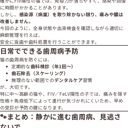
確かにFIV陽性の猫では、免疫力が落ちやすく、感染や回復
に時間がかかることがあります。
しかし、
感染源（病巣）を取り除かない限り、痛みや膿は
改善しません。
今回のように、全身状態や血液検査を確認しながら適切に
麻酔管理を行えば、
安全に抜歯や歯科処置を行うことができます。
日常でできる歯周病予防
猫の歯周病を防ぐには、
定期的な
歯科検診（年1回〜）
歯石除去（スケーリング）
無理のない範囲での
デンタルケア
習慣
が、大切です。
特に中〜高齢の猫や、FIV／FeLV陽性の子では、痛みを隠す
性格＋免疫低下によって進行が気づかれにくいため、早め
の受診が予防の鍵になります。
🐾まとめ：静かに進む歯周病、見逃さ
ないで