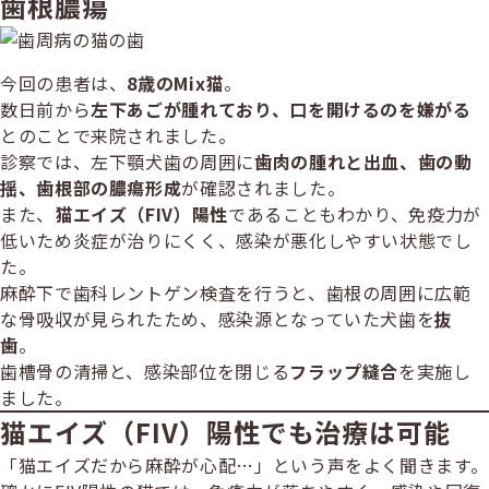
歯根膿瘍
今回の患者は、
8歳のMix猫
。
数日前から
左下あごが腫れており、口を開けるのを嫌がる
とのことで来院されました。
診察では、左下顎犬歯の周囲に
歯肉の腫れと出血、歯の動
揺、歯根部の膿瘍形成
が確認されました。
また、
猫エイズ（FIV）陽性
であることもわかり、免疫力が
低いため炎症が治りにくく、感染が悪化しやすい状態でし
た。
麻酔下で歯科レントゲン検査を行うと、歯根の周囲に広範
な骨吸収が見られたため、感染源となっていた犬歯を
抜
歯
。
歯槽骨の清掃と、感染部位を閉じる
フラップ縫合
を実施し
ました。
猫エイズ（FIV）陽性でも治療は可能
「猫エイズだから麻酔が心配…」という声をよく聞きます。