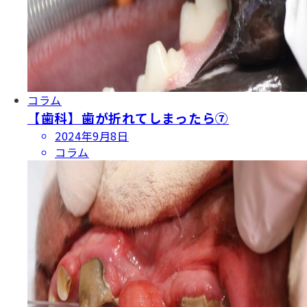
コラム
【歯科】歯が折れてしまったら⑦
投
2024年9月8日
稿
コラム
日