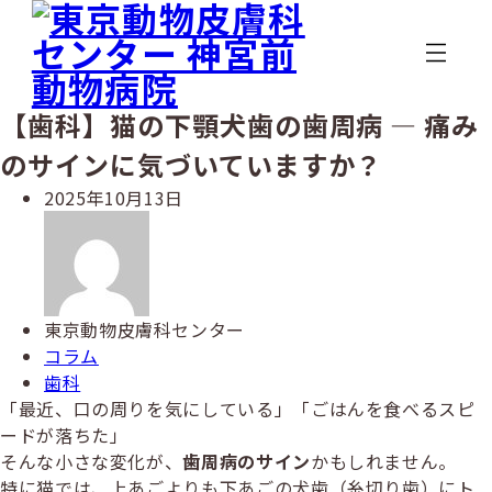
メ
イ
ン
コ
ン
【歯科】猫の下顎犬歯の歯周病 ― 痛み
テ
のサインに気づいていますか？
ン
ツ
投
2025年10月13日
へ
稿
著
移
日
者
動
東京動物皮膚科センター
カ
コラム
テ
カ
歯科
ゴ
テ
「最近、口の周りを気にしている」「ごはんを食べるスピ
リ
ゴ
ードが落ちた」
ー
リ
そんな小さな変化が、
歯周病のサイン
かもしれません。
ー
特に猫では、上あごよりも下あごの犬歯（糸切り歯）にト