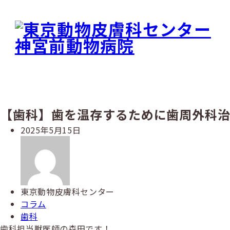
メ
イ
ン
コ
ン
テ
ン
ツ
へ
【歯科】歯を温存するために歯周外科治
移
動
投
2025年5月15日
稿
著
日
者
東京動物皮膚科センター
カ
コラム
テ
カ
歯科
ゴ
テ
歯科担当獣医師の森田です！