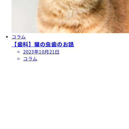
コラム
【歯科】猫の虫歯のお話
投
2023年10月21日
稿
コラム
日