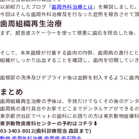
リ
ゴ
以前紹介したブログ「
歯周外科治療とは
」を解説しました
ー
リ
今回はそんな歯周外科治療及を行なった症例を報告させて頂
ー
歯周組織再生治療
まず、超音波スケーラーを使って慎重に歯石を除去した後、
そして、本来歯根が付着する歯肉の内側、歯周病の進行とと
組織がしっかり出血することを確認し、歯肉を切開していき
歯根部の洗浄及びデブライド後は血餅を封入するように歯肉
まとめ
歯周組織再生治療の予後は、手技だけでなくその後のデン
歯周病の進行具合やお家でどこまでデンタルケアができる
東京都渋谷区でペットの歯科にお困りの方は東京動物皮膚
東京動物皮膚科センターの予約はコチラ⬇︎
03-3403-8012(歯科診療担当 森田まで)
動物
歯周外科治療
歯周病
歯石除去