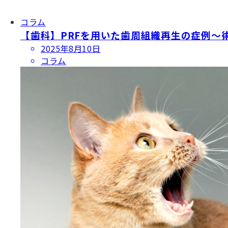
コラム
【歯科】PRFを用いた歯周組織再生の症例〜
投
2025年8月10日
稿
コラム
日