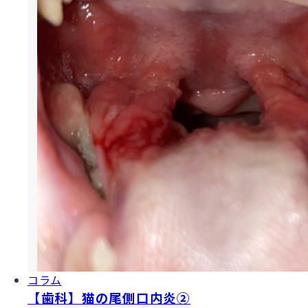
コラム
【歯科】猫の尾側口内炎②