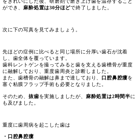
をきれいにした後、研磨剤で磨き上げ歯を温存すること
ができ、
麻酔処置は30分ほど
で終了しました。
次に下の写真を見てみましょう。
先ほどの症例に比べると同じ場所に分厚い歯石が沈着
し、歯全体を覆っています。
歯科レントゲンを撮ってみると歯を支える歯槽骨が重度
に融解しており、重度歯周炎と診断しました。
また、歯槽骨の融解は鼻まで達しており、
口腔鼻腔瘻
を
塞ぐ粘膜フラップ手術も必要となりました。
そのため、
抜歯
を実施しましたが、
麻酔処置は2時間半
に
も及びました。
重度に歯周病を起こした歯は
・口腔鼻腔瘻