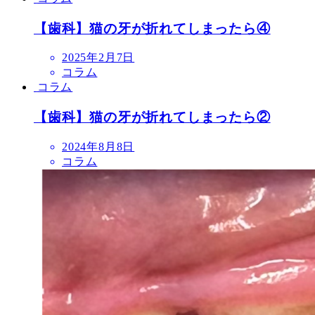
【歯科】猫の牙が折れてしまったら④
投
2025年2月7日
稿
コラム
日
コラム
【歯科】猫の牙が折れてしまったら②
投
2024年8月8日
稿
コラム
日