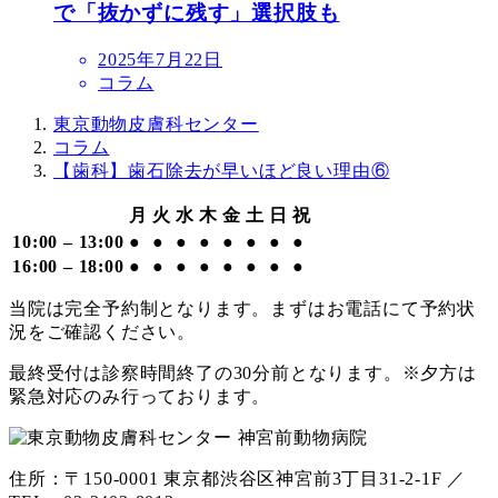
で「抜かずに残す」選択肢も
投
2025年7月22日
稿
コラム
日
東京動物皮膚科センター
コラム
【歯科】歯石除去が早いほど良い理由⑥
月
火
水
木
金
土
日
祝
10:00 – 13:00
●
●
●
●
●
●
●
●
16:00 – 18:00
●
●
●
●
●
●
●
●
当院は完全予約制となります。まずはお電話にて予約状
況をご確認ください。
最終受付は診察時間終了の30分前となります。※夕方は
緊急対応のみ行っております。
住所：〒150-0001 東京都渋谷区神宮前3丁目31-2-1F ／