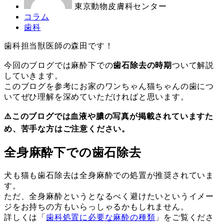
東京動物皮膚科センター
カ
コラム
テ
カ
歯科
ゴ
テ
歯科担当獣医師の森田です！
リ
ゴ
ー
リ
今回のブログでは麻酔下での
歯石除去の時期
ついて解説
ー
していきます。
このブログを参考にお家のワンちゃん猫ちゃんの歯につ
いてぜひ理解を深めていただければと思います。
⚠️このブログでは血液や膿の写真が掲載されていますた
め、苦手な方はご注意ください。
全身麻酔下での歯石除去
犬も猫も歯石除去は全身麻酔での処置が推奨されていま
す。
ただ、全身麻酔というとなるべく避けたいというイメー
ジをお持ちの方もいらっしゃるかもしれません。
詳しくは「
歯科処置に必要な麻酔の種類
」をご覧くださ