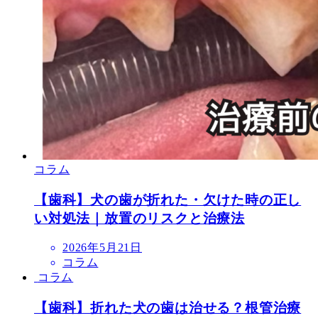
コラム
【歯科】犬の歯が折れた・欠けた時の正し
い対処法｜放置のリスクと治療法
投
2026年5月21日
稿
コラム
日
コラム
【歯科】折れた犬の歯は治せる？根管治療