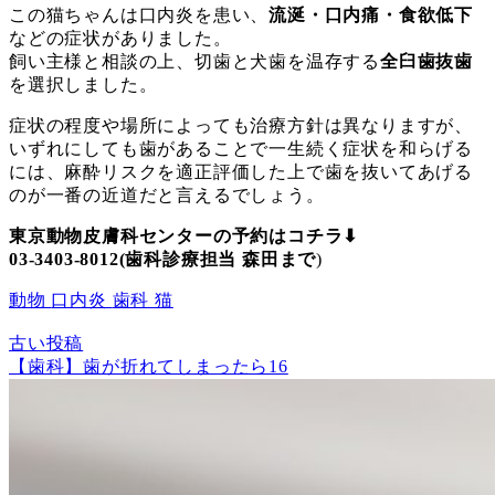
この猫ちゃんは口内炎を患い、
流涎・口内痛・食欲低下
などの症状がありました。
飼い主様と相談の上、切歯と犬歯を温存する
全臼歯抜歯
を選択しました。
症状の程度や場所によっても治療方針は異なりますが、
いずれにしても歯があることで一生続く症状を和らげる
には、麻酔リスクを適正評価した上で歯を抜いてあげる
のが一番の近道だと言えるでしょう。
東京動物皮膚科センターの予約はコチラ⬇︎
03-3403-8012(歯科診療担当 森田まで
)
動物
口内炎
歯科
猫
古い投稿
【歯科】歯が折れてしまったら16