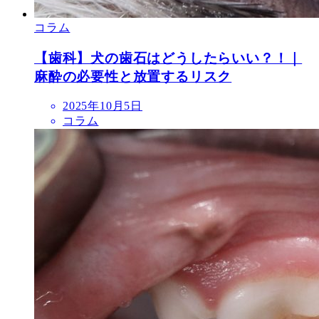
コラム
【歯科】犬の歯石はどうしたらいい？！｜
麻酔の必要性と放置するリスク
投
2025年10月5日
稿
コラム
日