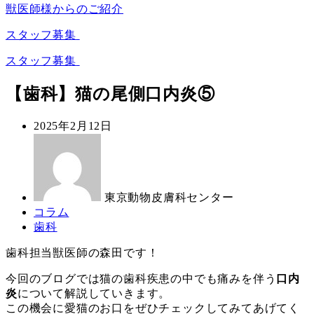
獣医師様からのご紹介
スタッフ募集
スタッフ募集
【歯科】猫の尾側口内炎⑤
投
2025年2月12日
稿
著
日
者
東京動物皮膚科センター
カ
コラム
テ
カ
歯科
ゴ
テ
歯科担当獣医師の森田です！
リ
ゴ
ー
リ
今回のブログでは猫の歯科疾患の中でも痛みを伴う
口内
ー
炎
について解説していきます。
この機会に愛猫のお口をぜひチェックしてみてあげてく