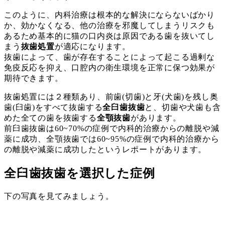
このように、内科治療は根本的な解決にならないばかり
か、効かなくなる、他の治療を邪魔してしまうリスクも
あるため基本的に猫の口内炎は原因である歯を抜いてし
まう
抜歯処置
が適応になります。
抜歯によって、歯が存在することによって起こる過剰な
免疫反応を抑え、口腔内の衛生環境を正常に保つ効果が
期待できます。
抜歯処置には２種類あり、前歯(切歯)と牙(犬歯)を残し奥
歯(臼歯)をすべて抜歯する
全臼歯抜歯
と、切歯や犬歯も含
めた全ての歯を抜歯する
全顎抜歯
があります。
前臼歯抜歯は60~70%の症例で内科的治療からの離脱や減
薬に成功、全顎抜歯では60~95%の症例で内科的治療から
の離脱や減薬に成功したというレポートがあります。
全臼歯抜歯を選択した症例
下の写真を見てみましょう。