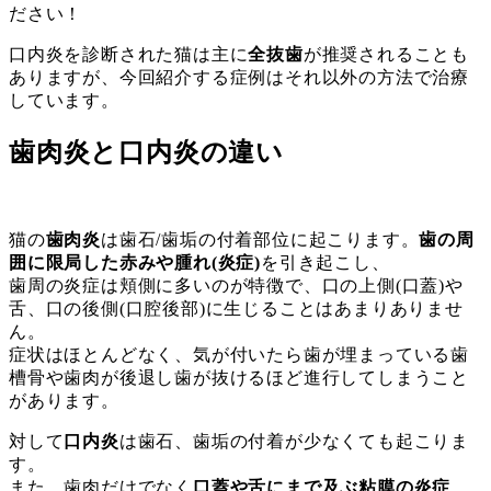
ださい！
口内炎を診断された猫は主に
全抜歯
が推奨されることも
ありますが、今回紹介する症例はそれ以外の方法で治療
しています。
歯肉炎と口内炎の違い
猫の
歯肉炎
は歯石/歯垢の付着部位に起こります。
歯の周
囲に限局した赤みや腫れ(炎症)
を引き起こし、
歯周の炎症は頬側に多いのが特徴で、口の上側(口蓋)や
舌、口の後側(口腔後部)に生じることはあまりありませ
ん。
症状はほとんどなく、気が付いたら歯が埋まっている歯
槽骨や歯肉が後退し歯が抜けるほど進行してしまうこと
があります。
対して
口内炎
は歯石、歯垢の付着が少なくても起こりま
す。
また、歯肉だけでなく
口蓋や舌にまで及ぶ粘膜の炎症