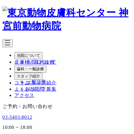
メ
イ
ン
コ
ン
テ
ン
ツ
当院について
へ
皮膚科・耳科診療
当院について
移
院長紹介
歯科・一般診療
動
歯科
スタッフ紹介
一般診療
コラム
スタッフ紹介
よくある質問
スタッフ募集
アクセス
ご予約・お問い合わせ
03-3403-8012
10:00 ~ 18:00