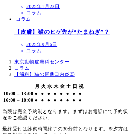
投
2025年1月23日
稿
コラム
日
コラム
【皮膚】猫のヒゲ先が“たまねぎ”？
投
2025年9月6日
稿
コラム
日
東京動物皮膚科センター
コラム
【歯科】猫の尾側口内炎⑤
月
火
水
木
金
土
日
祝
10:00 – 13:00
●
●
●
●
●
●
●
●
16:00 – 18:00
●
●
●
●
●
●
●
●
当院は完全予約制となります。まずはお電話にて予約状
況をご確認ください。
最終受付は診察時間終了の30分前となります。※夕方は