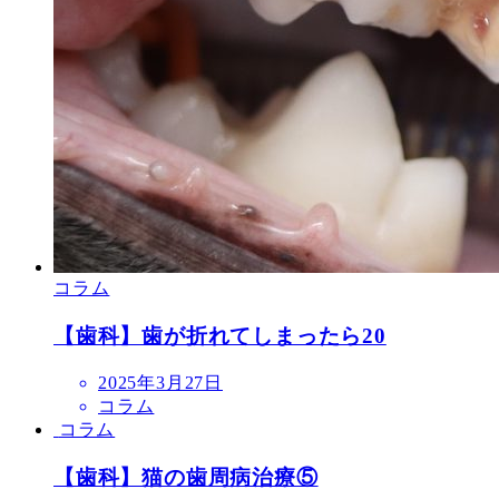
コラム
【歯科】歯が折れてしまったら20
投
2025年3月27日
稿
コラム
日
コラム
【歯科】猫の歯周病治療⑤