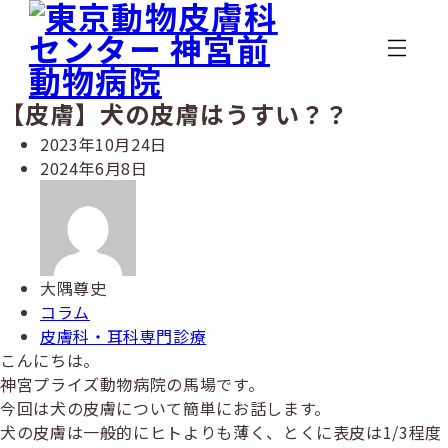
メ
イ
ン
コ
ン
【皮膚】犬の皮膚はうすい？？
テ
投
2023年10月24日
ン
稿
更
2024年6月8日
ツ
日
新
著
へ
日
者
移
動
大隅尊史
カ
コラム
テ
カ
皮膚科・耳科専門診療
ゴ
テ
こんにちは。
リ
ゴ
神宮プライズ動物病院の馬場です。
ー
リ
今回は犬の皮膚について簡単にお話します。
ー
犬の皮膚は一般的にヒトよりも薄く、とくに表皮は1/3程度