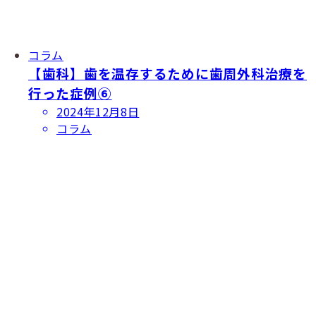
コラム
【歯科】歯を温存するために歯周外科治療を
行った症例⑥
投
2024年12月8日
稿
コラム
日