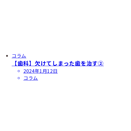
コラム
【歯科】欠けてしまった歯を治す②
投
2024年1月12日
稿
コラム
日