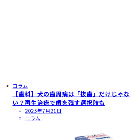
コラム
【歯科】犬の歯周病は「抜歯」だけじゃな
い？再生治療で歯を残す選択肢も
投
2025年7月21日
稿
コラム
日