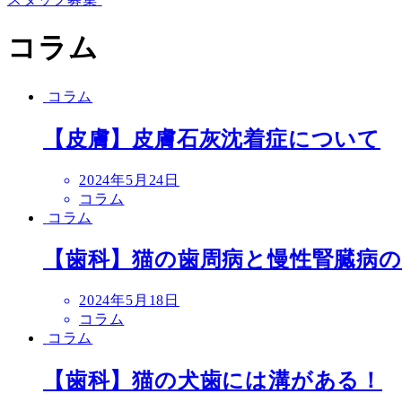
コラム
コラム
【皮膚】皮膚石灰沈着症について
投
2024年5月24日
稿
コラム
日
コラム
【歯科】猫の歯周病と慢性腎臓病
投
2024年5月18日
稿
コラム
日
コラム
【歯科】猫の犬歯には溝がある！