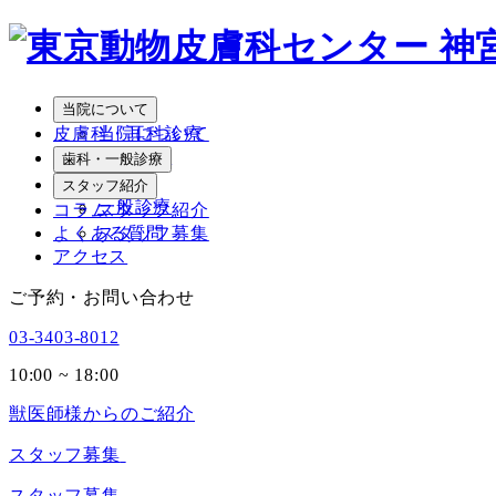
メ
イ
ン
コ
当院について
ン
皮膚科・耳科診療
当院について
テ
院長紹介
歯科・一般診療
ン
歯科
スタッフ紹介
ツ
一般診療
コラム
スタッフ紹介
へ
よくある質問
スタッフ募集
移
アクセス
動
ご予約・お問い合わせ
03-3403-8012
10:00 ~ 18:00
獣医師様からのご紹介
スタッフ募集
スタッフ募集