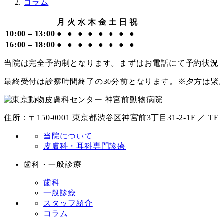
コラム
の
月
火
水
木
金
土
日
祝
ペ
10:00 – 13:00
●
●
●
●
●
●
●
●
ー
16:00 – 18:00
●
●
●
●
●
●
●
●
ジ
当院は完全予約制となります。まずはお電話にて予約状況
送
最終受付は診察時間終了の30分前となります。※夕方は
り
住所：〒150-0001 東京都渋谷区神宮前3丁目31-2-1F ／ TEL：
当院について
皮膚科・耳科専門診療
歯科・一般診療
歯科
一般診療
スタッフ紹介
コラム