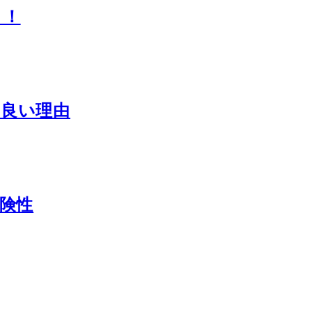
？！
ど良い理由
危険性