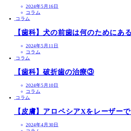
投
2024年5月16日
稿
コラム
日
コラム
【歯科】犬の前歯は何のためにあ
投
2024年5月11日
稿
コラム
日
コラム
【歯科】破折歯の治療③
投
2024年5月10日
稿
コラム
日
コラム
【皮膚】アロペシアXをレーザーで
投
2024年4月30日
稿
コラム