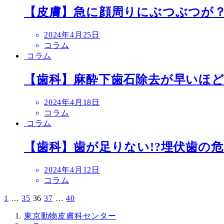
【皮膚】急に顔周りにぶつぶつが
投
2024年4月25日
稿
コラム
日
コラム
【歯科】麻酔下歯石除去が早いほ
投
2024年4月18日
稿
コラム
日
コラム
【歯科】歯が足りない!?埋伏歯の
投
2024年4月12日
稿
コラム
日
1
…
35
36
37
…
40
投
稿
東京動物皮膚科センター