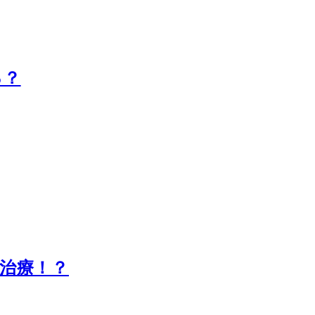
る？
治療！？