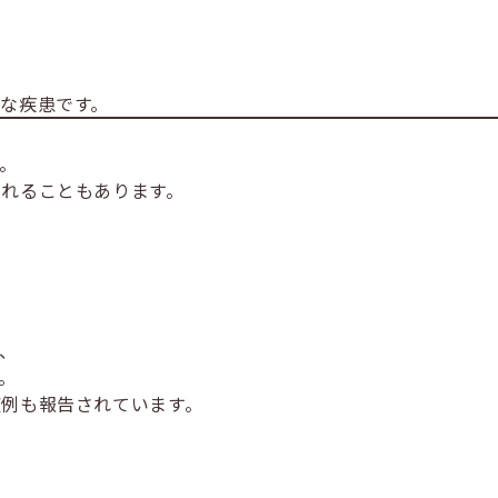
な疾患です。
。
られることもあります。
、
。
症例も報告されています。