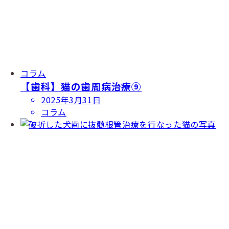
コラム
【歯科】猫の歯周病治療⑨
投
2025年3月31日
稿
コラム
日