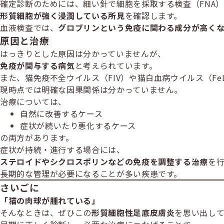
確定診断のためには、細い針で細胞を採取する検査（FNA
形質細胞が強く浸潤している所見
を確認します。
血液検査では、
グロブリンという免疫に関わる成分が高く
原因と治療
はっきりとした原因は分かっていませんが、
免疫が関与する病気
と考えられています。
また、猫免疫不全ウイルス（FIV）や猫白血病ウイルス（F
現時点では明確な因果関係は分かっていません。
治療については、
自然に改善するケース
症状が続いたり悪化するケース
の両方があります。
症状が持続・進行する場合には、
ステロイドやシクロスポリンなどの免疫を調整する治療
を
長期的な管理が必要になることが多い疾患です。
さいごに
「猫の肉球が腫れている」
そんなときは、ぜひこの
形質細胞性足底皮膚炎
を思い出し