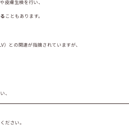
）や皮膚生検を行い、
なる
こともあります。
eLV）との関連が指摘されていますが、
行い、
てください。