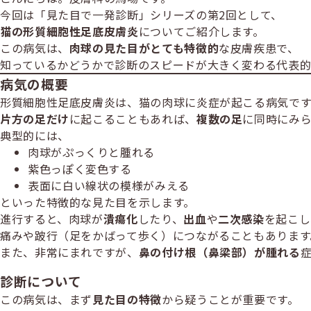
リ
ゴ
今回は「見た目で一発診断」シリーズの第2回として、
ー
リ
猫の形質細胞性足底皮膚炎
についてご紹介します。
ー
この病気は、
肉球の見た目がとても特徴的
な皮膚疾患で、
知っているかどうかで診断のスピードが大きく変わる代表的
病気の概要
形質細胞性足底皮膚炎は、猫の肉球に炎症が起こる病気です
片方の足だけ
に起こることもあれば、
複数の足
に同時にみ
典型的には、
肉球がぷっくりと腫れる
紫色っぽく変色する
表面に白い線状の模様がみえる
といった特徴的な見た目を示します。
進行すると、肉球が
潰瘍化
したり、
出血
や
二次感染
を起こし
痛みや跛行（足をかばって歩く）につながることもあります
また、非常にまれですが、
鼻の付け根（鼻梁部）が腫れる
診断について
この病気は、まず
見た目の特徴
から疑うことが重要です。