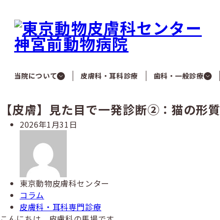
メ
イ
ン
コ
ン
テ
ン
当院について
皮膚科・耳科診療
歯科・一般診療
ツ
へ
【皮膚】見た目で一発診断②：猫の形
移
動
投
2026年1月31日
稿
著
日
者
東京動物皮膚科センター
カ
コラム
テ
カ
皮膚科・耳科専門診療
ゴ
テ
こんにちは。皮膚科の馬場です。