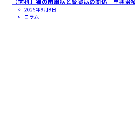
【歯科】猫の歯周病と腎臓病の関係｜早期治
投
2025年9月8日
稿
コラム
日