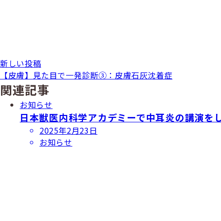
新しい投稿
【皮膚】見た目で一発診断③：皮膚石灰沈着症
関連記事
お知らせ
日本獣医内科学アカデミーで中耳炎の講演を
投
2025年2月23日
稿
お知らせ
日