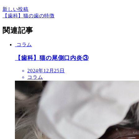
新しい投稿
【歯科】猫の歯の特徴
関連記事
コラム
【歯科】猫の尾側口内炎③
投
2024年12月25日
稿
コラム
日