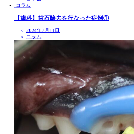
日
コラム
【歯科】歯石除去を行なった症例①
投
2024年7月11日
稿
コラム
日