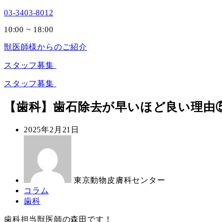
03-3403-8012
10:00 ~ 18:00
獣医師様からのご紹介
スタッフ募集
スタッフ募集
【歯科】歯石除去が早いほど良い理由
投
2025年2月21日
稿
著
日
者
東京動物皮膚科センター
カ
コラム
テ
カ
歯科
ゴ
テ
歯科担当獣医師の森田です！
リ
ゴ