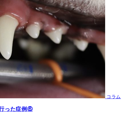
コラム
行った症例⑥