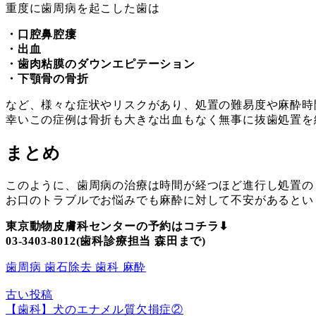
重度に歯周病を起こした歯は
・口腔鼻腔瘻
・出血
・歯肉粘膜のダウンエピテーション
・下顎骨の骨折
など、様々な症状やリスクがあり、処置の難易度や麻酔時
幸いこの症例は骨折も大きな出血もなく無事に抜歯処置を
まとめ
このように、歯周病の治療は時間が経つほど進行し処置の
お口のトラブルでお悩みでも麻酔に対して不安があるとい
東京動物皮膚科センターの予約はコチラ⬇︎
03-3403-8012(歯科診療担当 森田まで)
歯周病
歯石除去
歯科
麻酔
古い投稿
【歯科】犬のエナメル質欠損症②