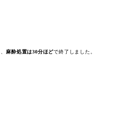
。
き、
麻酔処置は30分ほど
で終了しました。