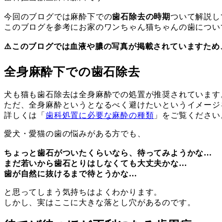
ー
リ
今回のブログでは麻酔下での
歯石除去の時期
ついて解説し
ー
このブログを参考にお家のワンちゃん猫ちゃんの歯につい
⚠️このブログでは血液や膿の写真が掲載されていますた
全身麻酔下での歯石除去
犬も猫も歯石除去は全身麻酔での処置が推奨されています
ただ、全身麻酔というとなるべく避けたいというイメージ
詳しくは「
歯科処置に必要な麻酔の種類
」をご覧ください
愛犬・愛猫の歯の悩みがある方でも、
ちょっと歯石がついたくらいなら、待ってみようかな…
まだ若いから歯石とりはしなくても大丈夫かな…
歯が自然に抜けるまで待とうかな…
と思ってしまう気持ちはよくわかります。
しかし、実はここに大きな落とし穴があるのです。