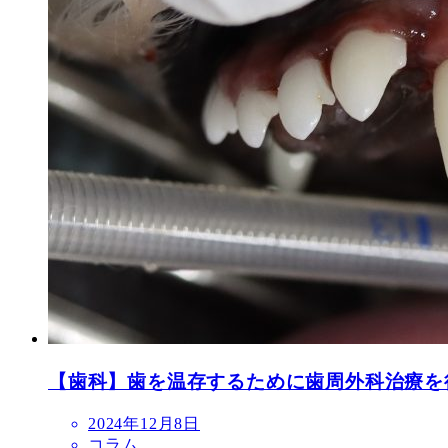
【歯科】歯を温存するために歯周外科治療を
投
2024年12月8日
稿
コラム