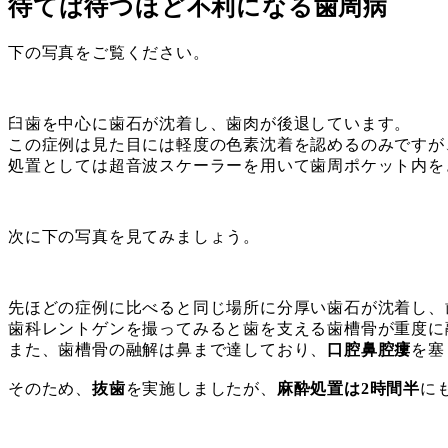
待てば待つほど不利になる歯周病
下の写真をご覧ください。
臼歯を中心に歯石が沈着し、歯肉が後退しています。
この症例は見た目には軽度の色素沈着を認めるのみですが
処置としては超音波スケーラーを用いて歯周ポケット内を
次に下の写真を見てみましょう。
先ほどの症例に比べると同じ場所に分厚い歯石が沈着し、
歯科レントゲンを撮ってみると歯を支える歯槽骨が重度に
また、歯槽骨の融解は鼻まで達しており、
口腔鼻腔瘻
を塞
そのため、
抜歯
を実施しましたが、
麻酔処置は2時間半
に