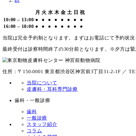
顔
月
火
水
木
金
土
日
祝
10:00 – 13:00
●
●
●
●
●
●
●
●
16:00 – 18:00
●
●
●
●
●
●
●
●
当院は完全予約制となります。まずはお電話にて予約状況
最終受付は診察時間終了の30分前となります。※夕方は
住所：〒150-0001 東京都渋谷区神宮前3丁目31-2-1F ／ TEL：
当院について
皮膚科・耳科専門診療
歯科・一般診療
歯科
一般診療
スタッフ紹介
コラム