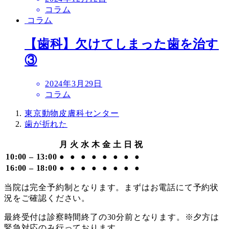
稿
コラム
日
コラム
【歯科】欠けてしまった歯を治す
③
投
2024年3月29日
稿
コラム
日
東京動物皮膚科センター
歯が折れた
月
火
水
木
金
土
日
祝
10:00 – 13:00
●
●
●
●
●
●
●
●
16:00 – 18:00
●
●
●
●
●
●
●
●
当院は完全予約制となります。まずはお電話にて予約状
況をご確認ください。
最終受付は診察時間終了の30分前となります。※夕方は
緊急対応のみ行っております。