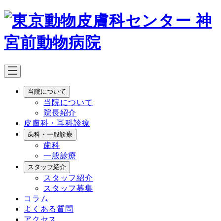
メ
イ
ン
コ
ン
テ
ン
ツ
当院について
へ
当院について
移
院長紹介
動
皮膚科・耳科診療
歯科・一般診療
歯科
一般診療
スタッフ紹介
スタッフ紹介
スタッフ募集
コラム
よくある質問
アクセス