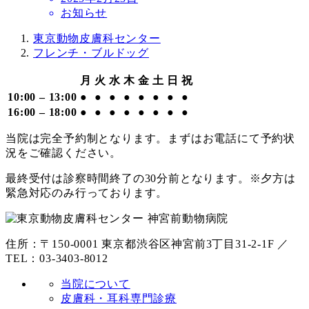
稿
お知らせ
日
東京動物皮膚科センター
フレンチ・ブルドッグ
月
火
水
木
金
土
日
祝
10:00 – 13:00
●
●
●
●
●
●
●
●
16:00 – 18:00
●
●
●
●
●
●
●
●
当院は完全予約制となります。まずはお電話にて予約状
況をご確認ください。
最終受付は診察時間終了の30分前となります。※夕方は
緊急対応のみ行っております。
住所：〒150-0001 東京都渋谷区神宮前3丁目31-2-1F ／
TEL：03-3403-8012
当院について
皮膚科・耳科専門診療