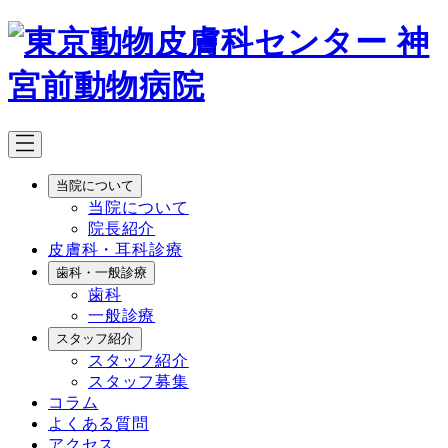
メ
イ
ン
コ
ン
テ
ン
ツ
当院について
へ
当院について
移
院長紹介
動
皮膚科・耳科診療
歯科・一般診療
歯科
一般診療
スタッフ紹介
スタッフ紹介
スタッフ募集
コラム
よくある質問
アクセス